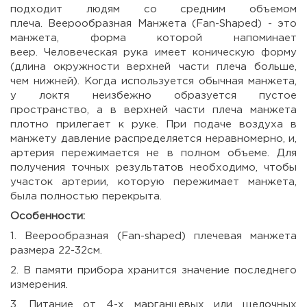
подходит людям со средним объемом
плеча.
Веерообразная Манжета (Fan-Shaped) - это
манжета, форма которой напоминает
веер.
Человеческая рука имеет коническую форму
(длина окружности верхней части плеча больше,
чем нижней).
Когда используется обычная манжета,
у локтя неизбежно образуется пустое
пространство, а в верхней части плеча манжета
плотно прилегает к руке.
При подаче воздуха в
манжету давление распределяется неравномерно, и,
артерия пережимается не в полном объеме.
Для
получения точных результатов необходимо, чтобы
участок артерии, которую пережимает манжета,
была полностью перекрыта.
Особенности:
1. Веерообразная (Fan-shaped) плечевая манжета
размера 22-32см.
2. В памяти прибора хранится значение последнего
измерения.
3. Питание от 4-х марганцевых или щелочных