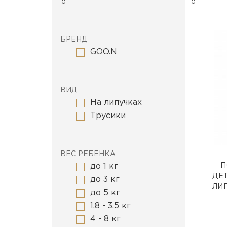
БРЕНД
GOO.N
ВИД
На липучках
Трусики
ВЕС РЕБЕНКА
П
до 1 кг
ДЕТ
до 3 кг
ЛИП
до 5 кг
1,8 - 3,5 кг
4 - 8 кг