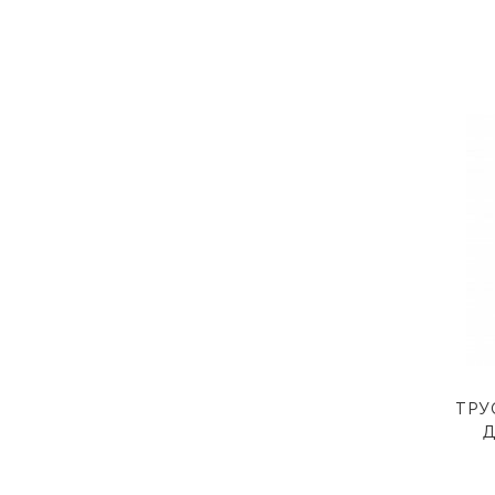
ТРУ
Д